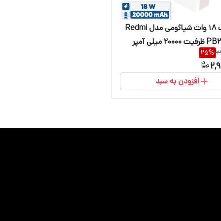
پاوربانک 18 وات شیائومی مدل Redmi
PB200LZM ظرفیت 20000 میلی آمپر
25
%
3
2,
افزودن به سبد