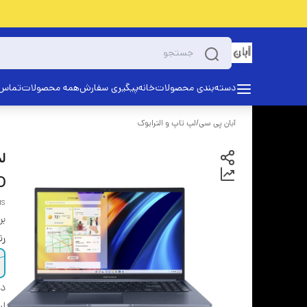
دسته‌بندی محصولات
خانه
پیگیری سفارش
همه محصولات
تماس 
آبان پی سی
/
لپ تاپ و الترابوک
D
us
بر
ر
دس
اب