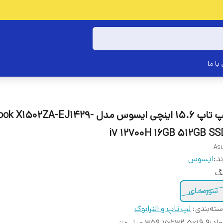
با ما
لپ تاپ 15.6 اینچی ایسوس مدل 1502ZA-EJ1429
i7 12700H 16GB 512GB SS
As
ند:
ایسوس
نگ
سورمه ای
ته‌بندی
:
لپ تاپ و الترابوک
عاد
:
19.9×232.5×359.7 میلی‌متر