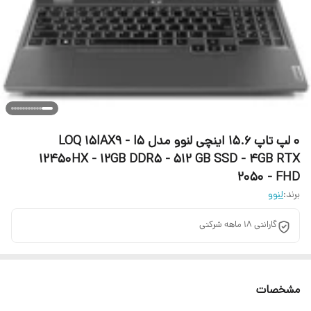
0 لپ تاپ 15.6 اینچی لنوو مدل LOQ 15IAX9 - I5
12450HX - 12GB DDR5 - 512 GB SSD - 4GB RTX
2050 - FHD
برند:
لنوو
گارانتی ۱۸ ماهه شرکتی
مشخصات