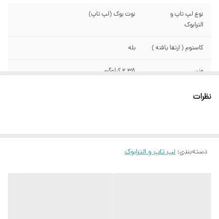
نوع لپ تاپ و
نوت بوک (لپ تاپ)
الترابوک
کاستوم ( ارتقا یافته )
بله
وزن
2.38 کیلوگرم
ابعاد
23.9x359.86x258.7 میلی‌متر
نظرات
سازنده پردازنده
Intel
نسل پردازنده
نسل 12
دسته‌بندی
:
لپ تاپ و الترابوک
سری پردازنده
I5 12450HX
مدل پردازنده
I5 12450HX
محدوده سرعت
4.2 گیگاهرتز و بیشتر