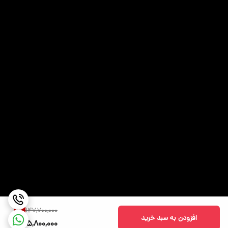
سایر توضیحات
نوع حافظه: GDDR6 / بوست کلاک تا 1575
پردازنده گرافیکی
مگاهرتز
اندازه صفحه نمایش
15.6 اینچ
نوع صفحه نمایش
IPS level panel
(پنل)
دقت صفحه نمایش
Full HD| 1920 x1080 پیکسل
نرخ بروزرسانی تصویر
144 هرتز
توضیحات صفحه
حداکثر روشنایی صفحه: 300 نیت / پوشش 100%
نمایش
دامنه رنگی sRGB / پشتیبانی از فناوری G-Sync و
Advanced Optimus / کنتراست: 1000:1
قابلیت‌های دستگاه
صفحه نمایش مات , کیبورد با نور پس زمینه ,
147,700,000
1
%
وبکم
افزودن به سبد خرید
145,800,000