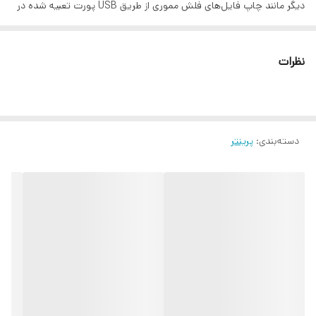
دیگر مانند چاپ فایل‌های فلش مموری از طریق USB پورت تعبیه شده در
دستگاه، این دستگاه را درجایگاهی منحصر به‌فرد و بی‌رقیب در بین مصرف
کنندگان قرار می‌دهد. این دستگاه از سرعت و کشش کاری بالایی برخوردار
نظرات
است. پرینتر لیزری برادر L2715DW-MFC برای مصارف سازمانی و اداری که
نیاز به فکس داشته باشند بسیار مناسبت است. پرینتر لیزری برادر
L2715DW-MFC ،می‌تواند به عنوان یک پرینتر لیزری مشکی اداری روی میز
دسته‌بندی
:
پرینتر
کار قرار گیرد. این پرینتر مجهز به پورت شبکه بوده و می‌تواند تا سرعت 34
برگ در دقیقه با حداکثر رزولوشن dpi 1200x1200 پرینت بگیرد. این پرینتر
چهارکاره دارای ورودی کاغذ با ظرفیت 250 برگی است که برای پرینتری با این
مشخصات مناسب است.