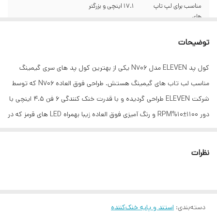
مناسب برای لپ تاپ
17.1 اینچی و بزرگتر
های
ابعاد
425x300x30 میلی‌متر
توضیحات
کول پد ELEVEN مدل N706 یکی از بهترین کول پد های سری گیمینگ
مناسب لب تاب های گیمینگ هستش. طراحی فوق العاده N706 که توسط
شرکت ELEVEN طراحی گردیده و با قدرت خنک کنندگی 6 فن 4.5 اینچی با
دور 1100±10%RPM و رنگ آمیزی فوق العاده زیبا بهمراه LED های قرمز که در
داخل فن جای گرفته و همچنین پایه قابلیت تنظیم ارتفاع، باعث شده تا
یکی از بهترین و کاربردی ترین کول پد های مخصوص لب تاب های گیمینگ
نظرات
باشد. جنس بنده از پلاستیک با کیفیت ABS و فلز می باشد، فلزی بودن
صفحه رویی کولپد باعث تبادل بهتر حرارت می شود. این کول پد دارای یک
دکمه اسکرولی جهت کم و زیاد کردن سرعت فن ها و همچنین خاموش و
دسته‌بندی
:
استند و پایه خنک‌کننده
روشن کردن تعداد فن ها می باشد و پایه قابل تنظیم در زیر کول پد به