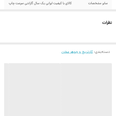
سایر مشخصات
کالای با کیفیت ایرانی یک سال گارانتی سرعت چاپ
دستگاه‌های سازگار
HP LaserJet Pro MFP M26nw HP LaserJet
Pro M12w HP LaserJet Pro MFP M26a HP
نظرات
LaserJet Pro M12a
دسته‌بندی
:
کارتریج و جوهر مخزن