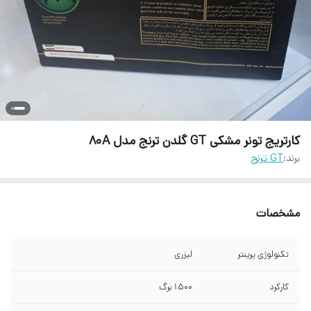
کارتریج تونر مشکی GT گلدن ترنج مدل 80A
برند:
GT ترنج
مشخصات
تکنولوژی پرینتر
لیزری
کارکرد
1500 برگ