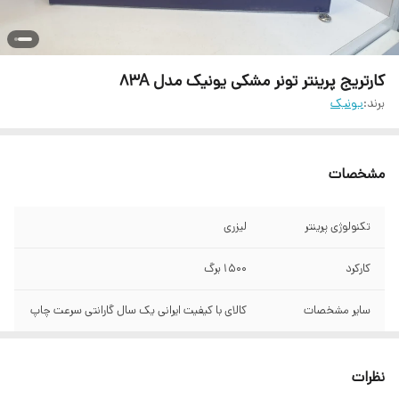
کارتریج پرینتر تونر مشکی یونیک مدل 83A
برند:
یونیک
مشخصات
تکنولوژی پرینتر
لیزری
کارکرد
1500 برگ
سایر مشخصات
کالای با کیفیت ایرانی یک سال گارانتی سرعت چاپ
دستگاه‌های سازگار.
HP LaserJet Pro MFP M125 HP LaserJet
Pro MFP M125nw HP LaserJet Pro MFP
نظرات
M125rnw HP LaserJet Pro MFP M127fw HP