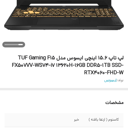
لپ تاپ 15.6 اینچی ایسوس مدل TUF Gaming F15
FX507VV-WS74-i7 13620H-16GB DDR5-1TB SSD-
RTX4060-FHD-W
برند:
ایسوس
مشخصات
کاستوم ( ارتقا یافته )
خیر