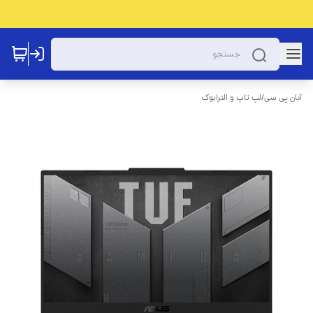
آبان پی سی
/
لپ تاپ و الترابوک