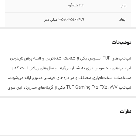
وزن
2.2 کیلوگرم
ابعاد
24.9×251×354 میلی متر
سازنده پردازنده
Intel
توضیحات
نسل پردازنده
نسل 13 اینتل
لپ‌تاپ‌های TUF ایسوس یکی از شناخته شده‌ترین و البته پرفروش‌ترین
سری پردازنده
Core i7
لپ‌تاپ‌های مخصوص بازی به شمار می‌آیند و سال‌های زیادی است که با
مدل پردازنده
13620H
مشخصات سخت‌افزاری مختلف و در بازه‌های قیمتی متنوع ارائه می‌شوند.
لپ‌تاپ TUF Gaming F15 FX507VV یکی از گزینه‌های میان‌رده این سری
فرکانس پردازنده
1.8 تا 4.9 گیگاهرتز
به حساب می‌آید که از سخت‌افزار به‌روز و قیمت مناسبی برخوردار است. این
حافظه Cache
24 مگابایت
لپ‌تاپ 15.6 اینچی با وزن حدودا 2.2 کیلوگرمی در زمینه حمل و جابجایی
نظرات
مشکل ساز نخواهد بود؛ هرچند که برای جابجایی مداوم طراحی نشده.
سایر توضیحات
10 هسته (6 هسته Performance و 4 هسته
پردازنده مرکزی
Efficient) / 16 رشته / پردازنده گرافیکی مجتمع /
صفحه‌نمایش از پنل IPS با رزولوشن 1920 در 1080 یا همان Full HD بهره
(CPU)
توان مصرفی: 45 وات