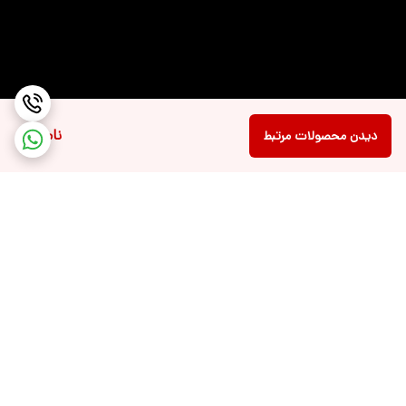
مشخصات تاچ پد
پشتیبانی از فرمان های چند لمسی
نسخه‌ی بلوتوث
5.2
توضیحات شبکه بی
Wi-Fi 6(802.11ax) (Dual band) 2x2
سیم Wi-Fi
ناموجود
دیدن محصولات مرتبط
درگاه‌های ارتباطی
USB Type-C , جک 3.5 میلی‌متری صدا , Wi-Fi
, LAN (RJ-45) , HDMI , DisplayPort ,
Bluetooth , USB , Thunderbolt 4
توضیحات پورت
Thunderbolt 4 از طریق درگاه USB Type-C
Thunderbolt
تعداد پورت USB
دو عدد (Gen1)
3.2
برگشت به بالا
تعداد پورت USB
دو عدد (یک عدد از نوع Thunderbolt 4 با
Type-C
پشتیبانی از DisplayPort، یک عدد از نوع USB