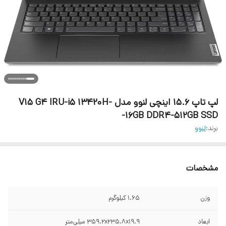
لپ تاپ 15.6 اینچی لنوو مدل V15 G4 IRU-i5 13420H-
16GB DDR4-512GB SSD-
برند:
لنوو
مشخصات
وزن
۱.۶۵ کیلوگرم
ابعاد
۳۵۹.۲x۲۳۵.۸x۱۹.۹ میلی‌متر