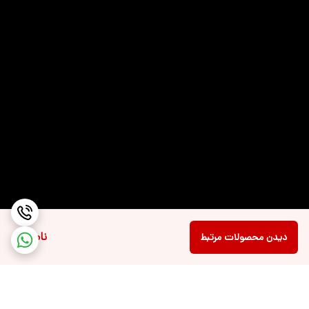
توضیحات پورت
۱۰۰/۱۰۰۰M (RJ-۴۵)
شبکه Ethernet
درگاه‌ها و فناوری‌های
USB Type-C جک ۳.۵ میلی‌متری صدا Wi-Fi
ارتباطی
LAN (RJ-۴۵) HDMI DisplayPort Bluetooth
USB
ظرفیت حافظه داخلی
۵۱۲ گیگابایت
نوع باتری
لیتیوم یونی
توضیحات باتری
با ظرفیت ۳۸ وات ساعت
توضیحات شبکه بی
Wi-Fi ۵, ۸۰۲.۱۱ac ۲x۲
ناموجود
دیدن محصولات مرتبط
سیم Wi-Fi
توضیحات وبکم
دوربین با وضوح HD ۷۲۰p به همراه شاتر حریم
خصوصی