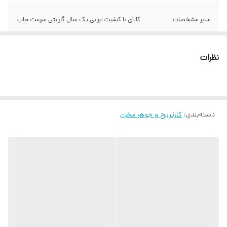
سایر مشخصات
کالای با کیفیت ایرانی یک سال گارانتی سرعت چاپ
دستگاه‌های سازگار
HP Laser 107a Laser 107r HP Laser 107w HP
Laser MFP 130 HP Laser MFP 135a HP
نظرات
Laser MFP 135ag HP Laser MFP 135r HP
Laser MFP 135w HP Laser MFP 135wg HP
Laser MFP 137fnw HP Laser MFP 137fwg
دسته‌بندی
:
کارتریج و جوهر مخزن