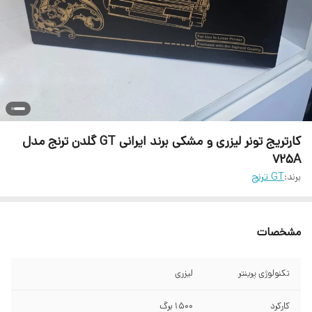
کارتریج تونر لیزری و مشکی برند ایرانی GT گلدن ترنج مدل
725A
برند:
GT ترنج
مشخصات
تکنولوژی پرینتر
لیزری
کارکرد
1500 برگ