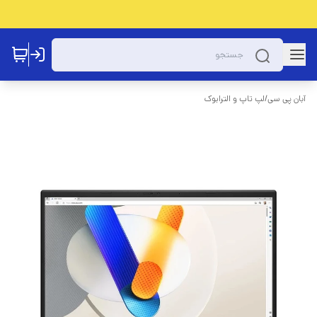
آبان پی سی
/
لپ تاپ و الترابوک