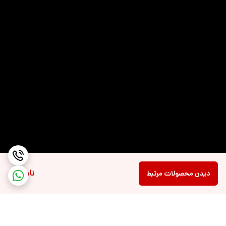
ظرفیت باتری لپ‌تاپ
مشخصات حافظه
NVMe PCIe Gen۳ / قابلیت ارتقا دارد
داخلی
توضیحات وبکم
دوربین با کیفیت ۷۲۰p HD با شاتر حریم خصوصی
درگاه‌ها و فناوری‌های
USB Type-C جک ۳.۵ میلی‌متری صدا Wi-Fi
ارتباطی
HDMI Bluetooth USB
دقت صفحه نمایش
Full HD| ۱۹۲۰ x۱۰۸۰ پیکسل
سایز صفحه نمایش
۱۵.۶ اینچ
ناموجود
نرخ بروزرسانی تصویر
دیدن محصولات مرتبط
۶۰ هرتز
نسبت تصویر
مات
نوع صفحه نمایش
TFT LCD