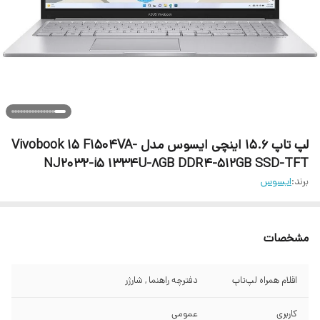
لپ تاپ 15.6 اینچی ایسوس مدل Vivobook 15 F1504VA-
NJ2032-i5 1334U-8GB DDR4-512GB SSD-TFT
برند:
ایسوس
مشخصات
اقلام همراه لپ‌تاپ
دفترچه راهنما , شارژر
کاربری
عمومی