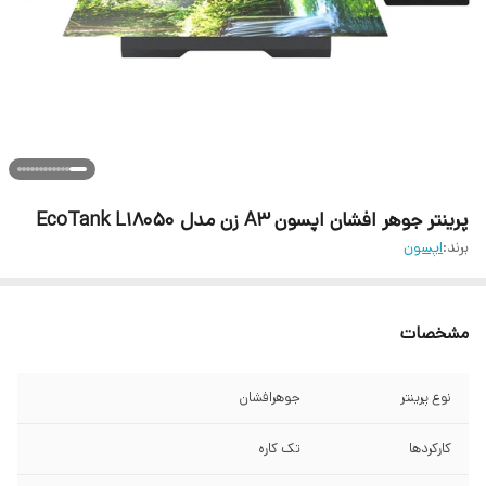
پرینتر جوهر افشان اپسون A3 زن مدل EcoTank L18050
برند:
اپسون
مشخصات
نوع پرینتر
جوهرافشان
کارکردها
تک کاره