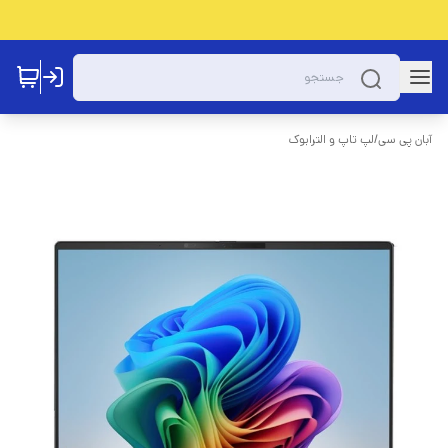
آبان پی سی
/
لپ تاپ و الترابوک