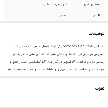
سیستم عامل
بدون سیستم عامل
کاربری
عمومی
کاستوم (ارتقا یافته)
خیر
توضیحات
وزن
۱.۳ کیلوگرم
لپ تاپ Vivobook S5406SA یکی از گزینه‌های بسیار شیک و جذاب
جنس بدنه
پلاستیک
ایسوس در میان لپ تاپ‌های مالتی مدیا است. این مدل ظاهر بسیار
ابعاد
۱۳.۹×۲۲۱.۹×۳۱۰.۵ میلی‌متر
زیبایی دارد و با اندازه ۱۴ اینچی در کنار وزن ۱.۳ کیلوگرمی، بسیار جمع و
جور و خوش ساخت است. از مهم‌ترین نقاط قوت این مدل صفحه نمایش
نسل پردازنده
نسل ۲ سری Core Ultra اینتل
آن است. پنل OLED با رزولوشن ۱۹۲۰x۱۲۰۰ کیفیت بسیار خوبی دارد و
سازنده پردازنده
Intel
تصاویر را شفاف و واضح به نمایش می‌گذارد. از طرفی حاشیه‌های تصویر
نظرات
هم بسیار باریک است و همین سبب می‌شود احساس کار با یک لپ تاپ
حافظه Cache
۸ مگابایت
حرفه‌ای و خاص را داشته باشید. کیبورد با نور پس زمینه به کار کردن
تعداد هسته (Core)
هشت هسته‌ای