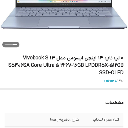
۰ لپ تاپ 14 اینچی ایسوس مدل Vivobook S 14
S5406SA Core Ultra 5 226V-16GB LPDDR5X-512GB
SSD-OLED
برند:
ایسوس
مشخصات
اقلام همراه لپ‌تاپ
شارژر , دفترچه راهنما