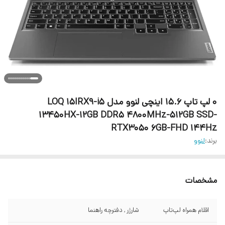
۰ لپ تاپ 15.6 اینچی لنوو مدل LOQ 15IRX9-i5
13450HX-12GB DDR5 4800MHz-512GB SSD-
RTX3050 6GB-FHD 144Hz
برند:
لنوو
مشخصات
اقلام همراه لپ‌تاپ
شارژر , دفترچه راهنما