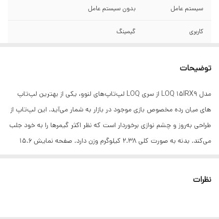
سیستم عامل
بدون سیستم عامل
کاربری
گیمینگ
کاستوم (ارتقا یافته)
خیر
توضیحات
وزن
۲.۳۸ کیلوگرم
مدل LOQ 15IRX9 از سری LOQ لپ‌تاپ‌های لنوو، یکی از بهترین لپ‌تاپ
ابعاد
۲۳.۹x۳۵۹.۸۶x۲۵۸.۷ میلی‌متر
‌های میان رده مخصوص بازی موجود در بازار به شمار می‌آید. این لپ‌تاپ از
جنس بدنه
پلاستیک
طراحی به‌روز و چشم نوازی برخوردار است که نظر اکثر گیمرها را به خود جلب
می‌کند. بدنه به صورت کلی 2.38 کیلوگرم وزن دارد. صفحه نمایش 15.6
سازنده پردازنده
Intel
اینچی با پنل IPS این مدل یکی از نقاط قوت آن محسوب می‌شود. رزولوشن
سری پردازنده
Core i۵
نمایشگر Full HD (1920 x 1080) بوده و نرخ به‌روزرسانی 144 هرتزی دارد و
نظرات
در کنار پشتیبانی از فناوری G-SYNC تجربه‌ای روان و لذت بخش برای
فرکانس پردازنده
۱.۸ تا ۴.۶ گیگاهرتز
گیمرها به همراه خواهد داشت. پنل مذکور در کنار دقت رنگ بالایی که دارد؛
حافظه Cache
۲۰ مگابایت