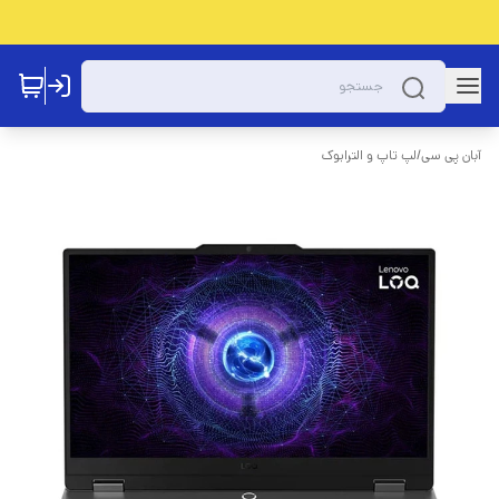
آبان پی سی
/
لپ تاپ و الترابوک