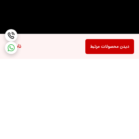
سایز صفحه نمایش
۱۵.۶ اینچ
ظرفیت حافظه داخلی
۵۱۲ گیگابایت
نوع صفحه نمایش
IPS level panel
(پنل)
ناموجود
دیدن محصولات مرتبط
نوع باتری
لیتیوم پلیمری
تعداد سلول و
چهار سلولی با ظرفیت ۶۰ وات‌ ساعت
ظرفیت باتری لپ‌تاپ
شدت روشنایی
تا ۳۰۰ نیت
توان آداپتور
۱۷۰ وات
برگشت به بالا
توضیحات باتری
با قابلیت شارژ سریع (شارژ تا ۵۰٪ در ۳۰ دقیقه)