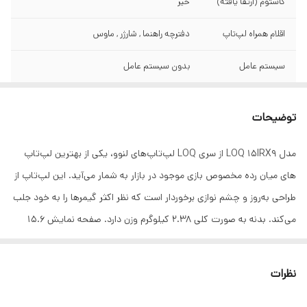
کاستوم (ارتقا یافته)
خیر
اقلام همراه لپ‌تاپ
دفترچه راهنما , شارژر , ماوس
سیستم عامل
بدون سیستم عامل
کاربری
گیمینگ
توضیحات
رنگ
خاکستری
مدل LOQ 15IRX9 از سری LOQ لپ‌تاپ‌های لنوو، یکی از بهترین لپ‌تاپ
‌های میان رده مخصوص بازی موجود در بازار به شمار می‌آید. این لپ‌تاپ از
طراحی به‌روز و چشم نوازی برخوردار است که نظر اکثر گیمرها را به خود جلب
می‌کند. بدنه به صورت کلی 2.38 کیلوگرم وزن دارد. صفحه نمایش 15.6
اینچی با پنل IPS این مدل یکی از نقاط قوت آن محسوب می‌شود. رزولوشن
نمایشگر Full HD (1920 x 1080) بوده و نرخ به‌روزرسانی 144 هرتزی دارد و
نظرات
در کنار پشتیبانی از فناوری G-SYNC تجربه‌ای روان و لذت بخش برای