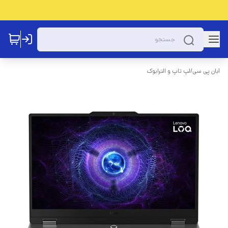
آبان پی سی
/
لپ تاپ و الترابوک