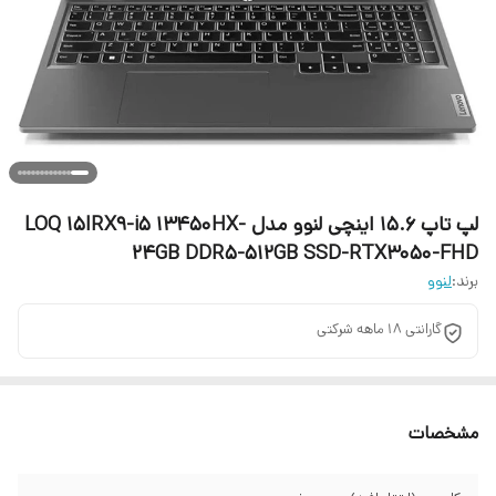
لپ تاپ 15.6 اینچی لنوو مدل LOQ 15IRX9-i5 13450HX-
24GB DDR5-512GB SSD-RTX3050-FHD
برند:
لنوو
گارانتی 18 ماهه شرکتی
مشخصات