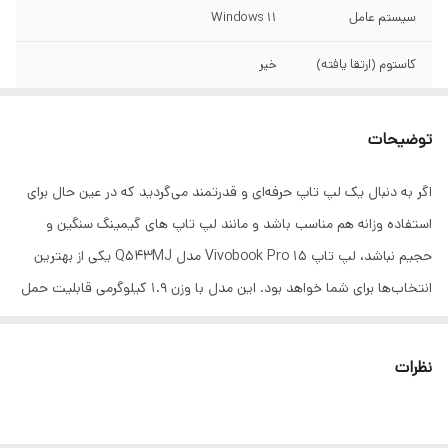
سیستم عامل
Windows 11
کاستوم (ارتقا یافته)
خیر
وزن
۱.۹ کیلوگرم
توضیحات
ابعاد
۱۹.۹×۲۳۵.۳×۳۵۵.۷ میلی‌متر
اگر به دنبال یک لپ تاپ حرفه‌ای و قدرتمند می‌گردید که در عین حال برای
سازنده پردازنده
Intel
استفاده وزانه هم مناسب باشد و مانند لپ تاپ های گیمینگ سنگین و
نسل پردازنده
نسل ۱ سری Core اینتل
حجیم نباشد، لپ تاپ Vivobook Pro 15 مدل Q543MJ یکی از بهترین
انتخاب‌ها برای شما خواهد بود. این مدل با وزن 1.9 کیلوگرمی قابلیت حمل
سری پردازنده
Core Ultra ۹
و نقل راحتی دارد و از اندازه استاندارد 15.6 اینچی بهره می‌برد. صفحه
مدل پردازنده مرکزی
Core Ultra ۹-۱۸۵H
نمایش با کیفیت OLED و حداکثر میزان روشنایی 600 نیتی خیال شما را از
نظرات
لپ‌تاپ
داشتن یک نمایشگر جذاب و دیدنی با دقت رنگی بالا راحت کرده است. از
فرکانس پردازنده
تا ۵.۱ گیگاهرتز
جذابیت‌های اصلی این مدل باید به پردازنده اینتل مدل Core Ultra 9 اشاره