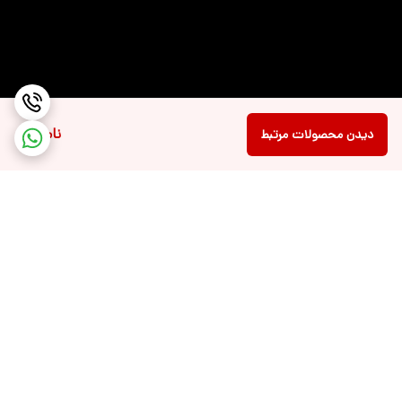
نمایش به بدنه
نوع صفحه نمایش
OLED
(پنل)
نوع روکش
براق
صفحه‌نمایش
ناموجود
دیدن محصولات مرتبط
نرخ بروزرسانی تصویر
۶۰ هرتز
مشخصات حافظه
NVMe PCIe ۴.۰
داخلی
قابلیت‌های درگاه‌های
خروجی شارژ PD خروجی تصویر (DisplayPort) از
ارتباطی
طریق پورت USB
برگشت به بالا
شدت روشنایی
تا ۶۰۰ نیت در حالت HDR Peak
کنتراست
۱,۰۰۰,۰۰۰:۱