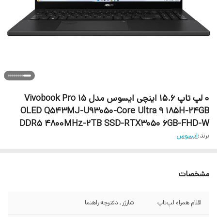
۰ لپ تاپ 15.6 اینچی ایسوس مدل Vivobook Pro 15
OLED Q543MJ-U93050-Core Ultra 9 185H-24GB
DDR5 4800MHz-2TB SSD-RTX3050 6GB-FHD-W
برند:
ایسوس
مشخصات
اقلام همراه لپ‌تاپ
شارژر , دفترچه راهنما