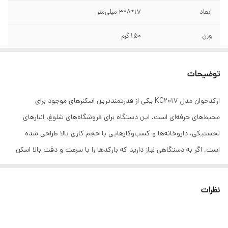
ابعاد
17*8*3 میلی‌متر
وزن
150 گرم
نوع اتصال
با سیم
توضیحات
منبع تغذیه
USB
ارکدخوان مدل KC2017 یکی از قدرتمندترین اسکنرهای موجود برای
بارکدهای قابل
تک بعدی و دو بعدی
محیط‌های حرفه‌ای است. این دستگاه برای فروشگاه‌های شلوغ، انبارهای
پشتیبانی
لجستیکی، داروخانه‌ها و کسب‌وکارهایی با حجم کاری بالا طراحی شده
رنگ
مشکی
است. اگر به دستگاهی نیاز دارید که بارکدها را با سرعت و دقت بالا اسکن
کند، KC2017 انتخابی قابل‌اعتماد و کارآمد خواهد بود.
نظرات