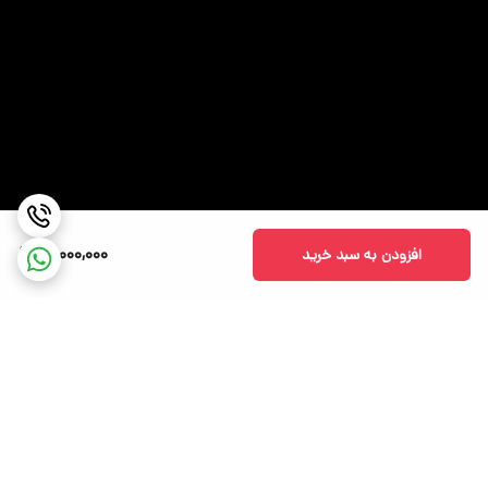
نوع روکش
مات
صفحه‌نمایش
نسبت تصویر
۱۶:۹ - Standard
شدت روشنایی
تا ۲۲۰ نیت
کنتراست
۴۰۰:۱
میزان پوشش فضای
۴۵ %
60,000,000
افزودن به سبد خرید
رنگی NTSC
نوع باتری
لیتیوم یونی
تعداد سلول و
سه سلولی با ظرفیت ۴۲ وات ساعت
ظرفیت باتری لپ‌تاپ
توضیحات باتری
پشتیبانی از فناوری شارژ سریع
برگشت به بالا
شارژدهی باتری
پخش ویدیو با وضوح ۱۰۸۰p و روشنایی ۱۵۰ نیت