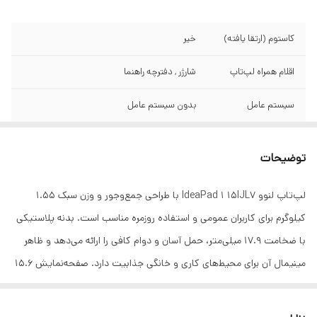
کاستوم (ارتقا یافته)
خیر
اقلام همراه لپ‌تاپ
شارژر , دفترچه راهنما
سیستم عامل
بدون سیستم عامل
کاربری
عمومی
توضیحات
رنگ
خاکستری
لپ‌تاپ لنوو IdeaPad 1 15IJL7 با طراحی جمع‌وجور و وزن سبک ۱.۵۵
وزن
۱.۵۵ کیلوگرم
کیلوگرم برای کاربران عمومی و استفاده روزمره مناسب است. بدنه پلاستیکی
ابعاد
۳۶۰.۲x۲۳۶x۱۷.۹ میلی‌متر
با ضخامت ۱۷.۹ میلی‌متر، حمل آسان و دوام کافی را ارائه می‌دهد و ظاهر
مینیمال آن برای محیط‌های کاری و خانگی جذابیت دارد. صفحه‌نمایش ۱۵.۶
جنس بدنه
پلاستیک
اینچی TN با وضوح Full HD و روکش مات، تصاویر واضح با رنگ‌های قابل
سازنده پردازنده
Intel
قبول برای وب‌گردی، تماشای فیلم و کارهای سبک فراهم می‌کند و نرخ