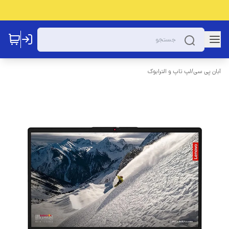
آبان پی سی
/
لپ تاپ و الترابوک