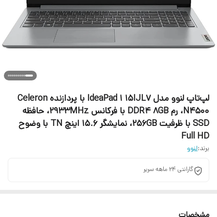
لپ‌تاپ لنوو مدل IdeaPad 1 15IJL7 با پردازنده Celeron
N4500، رم DDR4 8GB با فرکانس 2933MHz، حافظه
SSD با ظرفیت 256GB، نمایشگر 15.6 اینچ TN با وضوح
Full HD
برند:
لنوو
گارانتی 24 ماهه سریر
مشخصات