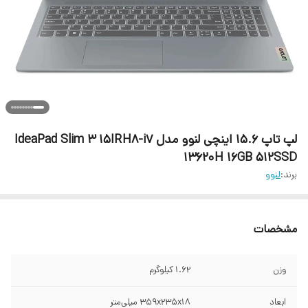
لپ تاپ 15.6 اینچی لنوو مدل IdeaPad Slim 3 15IRH8-i7
13620H 16GB 512SSD
برند:
لنوو
مشخصات
وزن
1.62 کیلوگرم
ابعاد
359x235x18 میلی‌متر