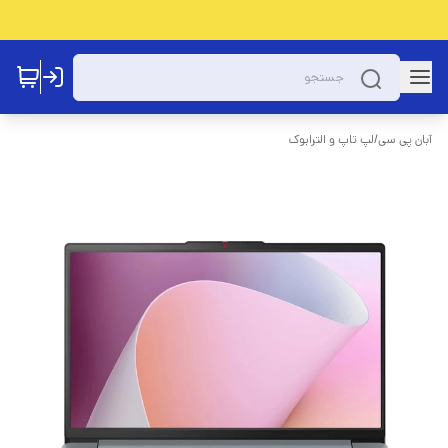
آبان پی سی
/
لپ تاپ و الترابوک