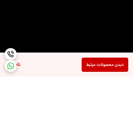
مشخصات اسپیکر
دو عدد اسپیکر DTS:X Ultra به همراه تکنولوژی
HP Audio Boost برای تولید صدای فراگیرتر
نورپردازی صفحه
تک رنگ
کلید
مشخصات تاچ پد
پشتیبانی از چند لمس همزمان
نسخه‌ی بلوتوث
5.3
ناموجود
دیدن محصولات مرتبط
توضیحات شبکه بی
Wi-Fi 6 (2x2)
سیم Wi-Fi
درگاه‌های ارتباطی
USB Type-C , شیار کارت حافظه , جک 3.5
میلی‌متری صدا , Wi-Fi , LAN (RJ-45) , HDMI ,
Display Port , Bluetooth , USB
تعداد پورت USB
دو عدد (سرعت 5 گیگابیت بر ثانیه، یک درگاه با
3.2
تکنولوژی HP Sleep and Charge)
برگشت به بالا