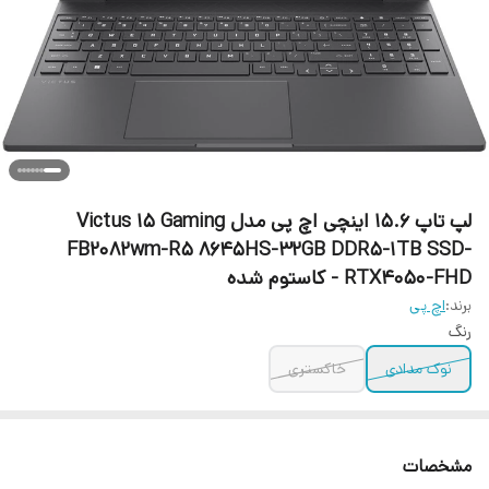
لپ تاپ 15.6 اینچی اچ‌ پی مدل Victus 15 Gaming
FB2082wm-R5 8645HS-32GB DDR5-1TB SSD-
RTX4050-FHD - کاستوم شده
برند:
اچ‌ پی
رنگ
نوک مدادی
خاکستری
مشخصات