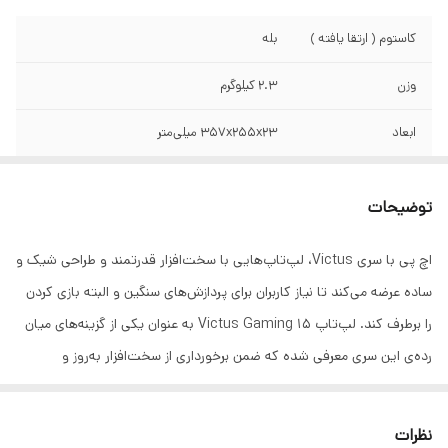
کاستوم ( ارتقا یافته )
بله
وزن
2.3 کیلوگرم
ابعاد
357x255x23 میلی‌متر
سازنده پردازنده
AMD
توضیحات
نسل پردازنده
نسل 8 ای ام دی
اچ پی با سری Victus، لپ‌تاپ‌هایی با سخت‌افزار قدرتمند و طراحی شیک و
سری پردازنده
Ryzen 5
ساده عرضه می‌کند تا نیاز کاربران برای پردازش‌های سنگین و البته بازی کردن
مدل پردازنده
8645HS
را برطرف کند. لپ‌تاپ Victus Gaming 15 به عنوان یکی از گزینه‌های میان
رده‌ی این سری معرفی شده که ضمن برخورداری از سخت‌افزار به‌روز و
محدوده سرعت
4.2 گیگاهرتز و بیشتر
قدرتمند، قیمت مناسبی دارد. وزن 2.3 کیلوگرمی و ابعاد 15.6 اینچی با توجه
پردازنده
به سخت‌افزار استفاده شده قابل قبول است و در زمان جابجایی چندان
نظرات
فرکانس پردازنده
4.3 تا 5 گیگاهرتز