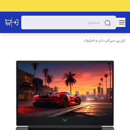
آبان پی سی
/
لپ تاپ و الترابوک