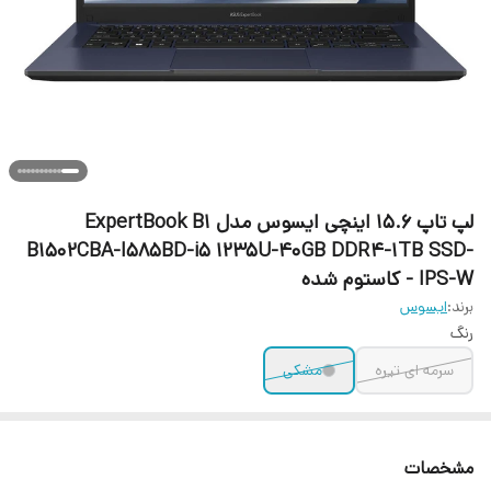
لپ تاپ 15.6 اینچی ایسوس مدل ExpertBook B1
B1502CBA-I585BD-i5 1235U-40GB DDR4-1TB SSD-
IPS-W - کاستوم شده
برند:
ایسوس
رنگ
سرمه ای تیره
مشکی
مشخصات