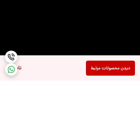
نورپردازی صفحه
بدون نورپردازی
کلید
مشخصات تاچ پد
پشتیبانی از چند لمس به صورت همزمان
نسخه‌ی بلوتوث
5.3
توضیحات شبکه بی
Wi-Fi ۶(۸۰۲.۱۱ax) (Dual band) ۲x۲
سیم Wi-Fi
ناموجود
دیدن محصولات مرتبط
درگاه‌های ارتباطی
USB , Wi-Fi , HDMI , LAN (RJ-45) , Display
Port , Bluetooth , USB Type-C , جک 3.5
میلی‌متری صدا
تعداد پورت USB 2.0
یک عدد
تعداد پورت USB
یک عدد (USB ۳.۲ Gen ۱)
3.2
برگشت به بالا