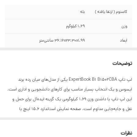
کاستوم ( ارتقا یافته )
بله
وزن
1.69 کیلوگرم
ابعاد
۳۶.۱۶x۲۳.۳۰x۱.۹۹ سانتی‌متر
سازنده پردازنده
Intel
توضیحات
نسل پردازنده
نسل 12 اینتل
لپ تاپ ExpertBook B1 B1502CBA یکی از مدل‌های میان رده برند
سری پردازنده
Core i5
ایسوس و یک انتخاب بسیار مناسب برای کارهای دانشجویی و اداری است.
مدل پردازنده
۱۲۳۵U
این لپ تاپ با داشتن وزن 1.69 کیلوگرمی یک گزینه ایده‌آل برای حمل و
نقل و جابه‌جایی مداوم است. صفحه نمایش استاندارد 15.6 اینچ با
محدوده سرعت
4.2 گیگاهرتز و بیشتر
رزولوشن فول اچ‌دی و زاویه دید بالا تجربه بصری خوبی را به دنبال دارد و از
پردازنده
روکش مات هم برای جلوگیری از انعکاس نور بهره می‌برد. پردازنده نسل 12
نظرات
فرکانس پردازنده
۱.۳ تا ۴.۴ گیگاهرتز