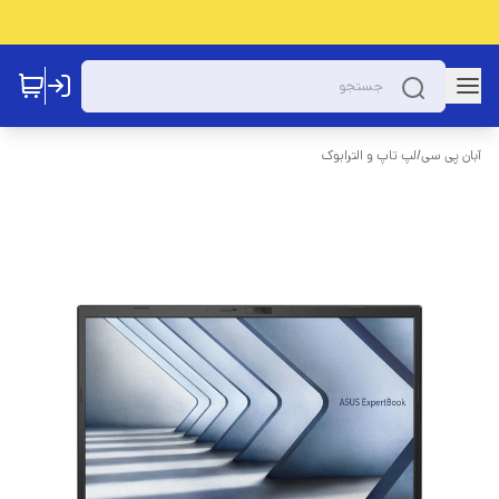
آبان پی سی
/
لپ تاپ و الترابوک