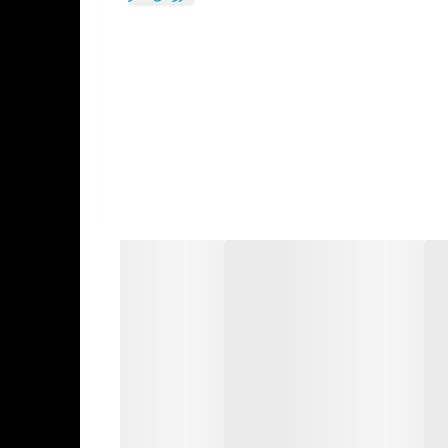
10 هسته (2 هسته Performance و 8 هسته Efficient) / 12 رشته / دارای پردازنده گرافیکی مجتمع UHD اینتل (Iris Xe در