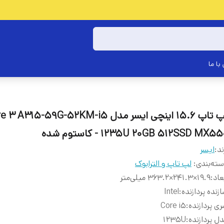
با ما
لپ تاپ 15.6 اینچی ایسر مدل A315-59G-52KM-i5
1235U 20GB 512SSD MX5 - کاستوم شده
ند:
ایسر
ته‌بندی
:
لپ تاپ و الترابوک
عاد
:
19.9×241.3×363.2 میلی‌متر
زنده پردازنده
:
Intel
ی پردازنده
:
Core i5
ل پردازنده
:
1235U