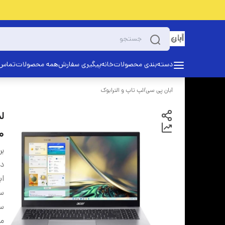
دسته‌بندی محصولات
خانه
پیگیری سفارش
همه محصولات
تماس 
آبان پی سی
/
لپ تاپ و الترابوک
50
بر
دس
اب
سا
سر
مد