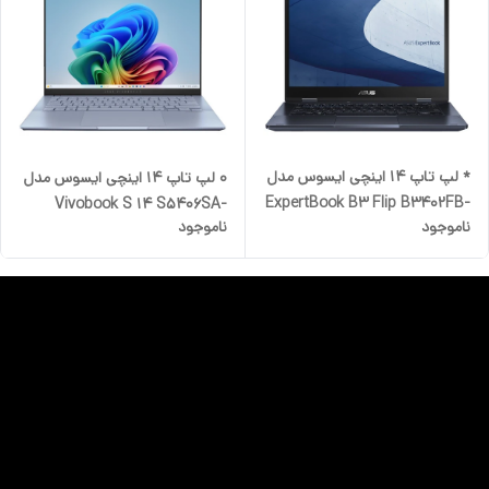
* لپ تاپ 14 اینچی ایسوس مدل
0 لپ تاپ 14 اینچی ایسوس مدل
ExpertBook B3 Flip B3402FB-
Vivobook S 14 S5406SA-
ناموجود
ناموجود
I58512B0D-i5 1235U-8GB
QD093-Core Ultra 5 226V-
DDR4-512SSD-W-Touch
16GB LPDDR5X-512GB SSD-
OLED