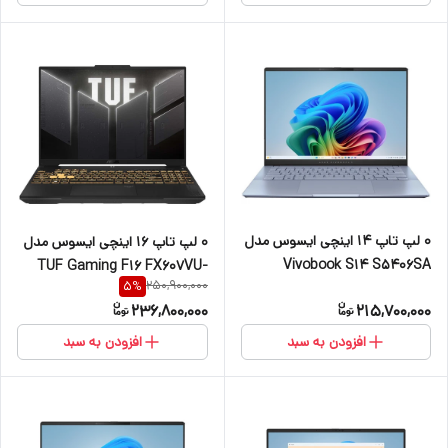
144Hz
۰ لپ تاپ 14 اینچی ایسوس مدل
۰ لپ تاپ 16 اینچی ایسوس مدل
Vivobook S14 S5406SA
TUF Gaming F16 FX607VU-
250,900,000
5
%
Copilot+ PC-Core Ultra 7
RL081-Core 5 210H-RTX4050
236,800,000
215,700,000
256V-16GB LPDDR5X-1TB
6GB-16GB DDR5 4800MHz-
SSD-OLED
1TB SSD-FHD 144Hz
افزودن به سبد
افزودن به سبد