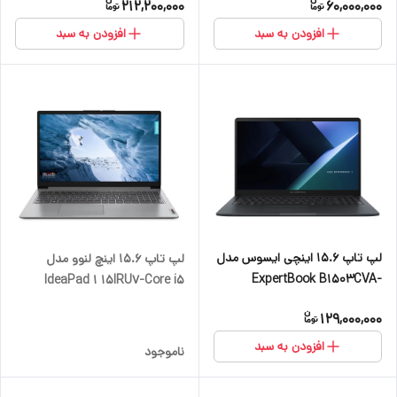
212,200,000
60,000,000
فرکانس 2933MHz، حافظه SSD
DDR5 5600MHz-512GB SSD-
با ظرفیت 256GB، نمایشگر 15.6
FHD 165Hz
افزودن به سبد
افزودن به سبد
اینچ TN با وضوح Full HD
لپ تاپ 15.6 اینچی ایسوس مدل
لپ تاپ 15.6 اینچ لنوو مدل
ExpertBook B1503CVA-
IdeaPad 1 15IRU7-Core i5
I58512G9D-i5 13420H-8GB
1335U-8GB DDR4 3200MHz-
129,000,000
DDR5 4800Mhz-512GB SSD-
256GB SSD-IPS-Touch
IPS
افزودن به سبد
ناموجود