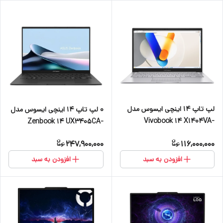
لپ تاپ 14 اینچی ایسوس مدل
0 لپ تاپ 14 اینچی ایسوس مدل
Vivobook 14 X1404VA-
Zenbook 14 UX3405CA-
I512256-i5 1334U-12GB DDR4
U7512-Core Ultra 7 255H-
247,900,000
116,000,000
3200MHz-512GB SSD-TN
16GB LPDDR5X-512GB SSD-
OLED Touch-Backlit-W
افزودن به سبد
افزودن به سبد