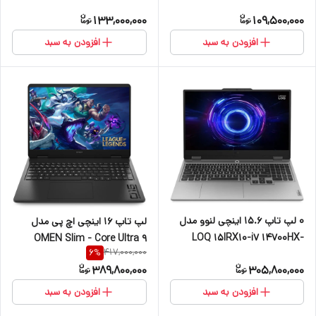
BQ3988-Core 7 150U-8GB
3200MHz-512GB SSD-TN-W
133,000,000
109,500,000
DDR4 3200MHz-512GB-IPS
افزودن به سبد
افزودن به سبد
0 لپ تاپ 15.6 اینچی لنوو مدل
لپ تاپ 16 اینچی اچ‌ پی مدل
LOQ 15IRX10-i7 14700HX-
OMEN Slim - Core Ultra 9
417,000,000
6
%
RTX5060 8GB-16GB DDR5
285H-32GB DDR5 4800MHz-
389,800,000
305,800,000
4800MHz-1TB SSD-FHD
1TB SSD-RTX5070 8GB-FHD+
144Hz-W
144Hz-W
افزودن به سبد
افزودن به سبد