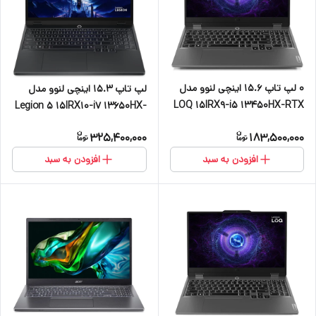
۰ لپ تاپ 15.6 اینچی لنوو مدل
لپ تاپ 15.3 اینچی لنوو مدل
LOQ 15IRX9-i5 13450HX-RTX
Legion 5 15IRX10-i7 13650HX-
3050 6GB-16GB DDR5
RTX5070 8GB-16GB DDR5
325,400,000
183,500,000
4800MHz-512GB SSD-FHD
4800MHz-1TB SSD-IPS
144Hz
165Hz-W
افزودن به سبد
افزودن به سبد