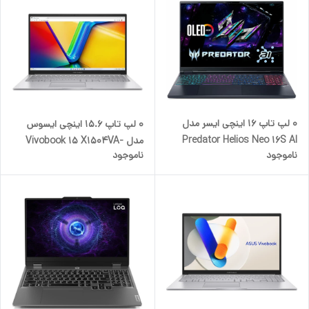
۰ لپ تاپ 16 اینچی ایسر مدل
0 لپ تاپ 15.6 اینچی ایسوس
Predator Helios Neo 16S AI
مدل Vivobook 15 X1504VA-
ناموجود
ناموجود
PHN16S-71-98RF-Core Ultra 9
NJ435-i7 1355U 16GB
275HX-RTX5070Ti 12GB-
512SSD
32GB DDR5 6400MHz-1TB
SSD-OLED QHD 240Hz-W