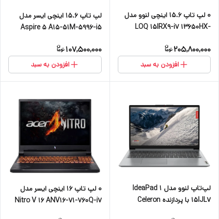
0 لپ تاپ 15.6 اینچی لنوو مدل
لپ تاپ 15.6 اینچی ایسر مدل
LOQ 15IRX9-i7 13650HX-
Aspire 5 A15-51M-5996-i5
RTX3050 6GB-16GB DDR5
13420H-8GB LPDDR5
107,500,000
205,800,000
4800MHz-512GB SSD-FHD
4800MHz-512GB SSD-IPS
144Hz
افزودن به سبد
افزودن به سبد
لپ‌تاپ لنوو مدل IdeaPad 1
۰ لپ تاپ 16 اینچی ایسر مدل
15IJL7 با پردازنده Celeron
Nitro V 16 ANV16-71-760Q-i7
N4500، رم DDR4 8GB با
14650HX-RTX4050 6GB-16GB