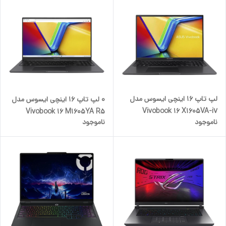
لپ تاپ 16 اینچی ایسوس مدل
۰ لپ تاپ 16 اینچی ایسوس مدل
Vivobook 16 X1605VA-i7
Vivobook 16 M1605YA R5
ناموجود
ناموجود
13620H-16GB DDR4 3200MHz-
7430 8GB DDR4-512GB SSD-
512GB SSD-IPS-Backlit به
IPS-
همراه کیف و ماوس اوریجینال